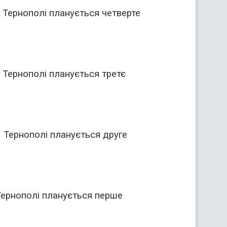
ті Тернополі планується четверте
ті Тернополі планується третє
ті Тернополі планується друге
і Тернополі планується перше