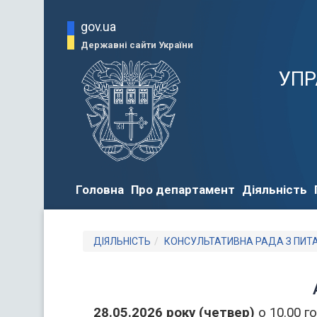
gov.ua
Державні сайти України
УПР
Головна
Про департамент
Діяльність
ДІЯЛЬНІСТЬ
КОНСУЛЬТАТИВНА РАДА З ПИТ
28.05.
2026
року (четвер)
о 10.00 г