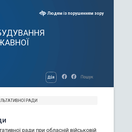
Людям із порушенням зору
ОБУДУВАННЯ
ЖАВНОЇ
УЛЬТАТИВНОЇ РАДИ
ди
ативної ради при обласній військовій